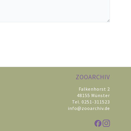
ZOOARCHIV
Falkenhorst 2
48155 Münster
Tel. 0251-311523
info@zooarchiv.de